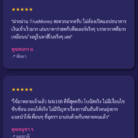
★★★★★
"ฝากผ่าน TrueMoney สะดวกมากครับ ไม่ต้องเปิดแอปธนาคาร
เงินเข้าเร็วมาก เล่นบาคาร่าสดกับดีลเลอร์จริงๆ บรรยากาศดีมาก
เหมือนน ั่งอยู่ในคาสิโนจริงๆ เลย"
คุณธนกร ม.
📍 พัทยา
★★★★★
"ใช้มาหลายเจ้าแล้ว fafa168 ดีที่สุดครับ โบนัสจริง ไม่มีเงื่อนไข
ซับซ้อน ถอนได้จริง ไม่มีปัญหาเรื่องการยืนยันตัวตนยุ่งยาก
แนะนำให้เพื่อนๆ ที่อุดรฯ มาเล่นด้วยกันหลายคนแล้ว"
คุณอนุชา ร.
📍 อุดรธานี