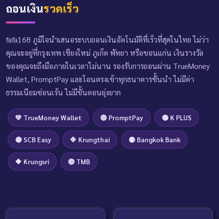
ถอนเงิน
รวดเร็ว
fafa168 ภูมิใจนำเสนอระบบถอนเงินอัตโนมัติที่เร็วที่สุดในไทย ไม่ว่า
คุณจะอยู่ที่กรุงเทพ เชียงใหม่ ภูเก็ต พัทยา หรือขอนแก่น เงินรางวัล
ของคุณจะถึงมือภายในเวลาไม่นาน รองรับการถอนผ่าน TrueMoney
Wallet, PromptPay และโอนตรงเข้าทุกธนาคารชั้นนำ ไม่มีค่า
ธรรมเนียมซ่อนเร้น ไม่มีขั้นตอนยุ่งยาก
💚 TrueMoney Wallet
🔵 PromptPay
🟢 K PLUS
🟣 SCB Easy
🔷 Krungthai
🟡 Bangkok Bank
🔶 Krungsri
🔵 TMB