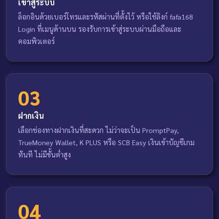
เข้าสู่ระบบ
ล็อกอินด้วยเบอร์โทรและรหัสผ่านที่ตั้งไว้ หรือใช้ลิงก์ fafa168
Login ที่เมนูด้านบน รองรับการเข้าสู่ระบบผ่านมือถือและ
คอมพิวเตอร์
03
ฝากเงิน
เลือกช่องทางฝากเงินที่สะดวก ไม่ว่าจะเป็น PromptPay,
TrueMoney Wallet, K PLUS หรือ SCB Easy เงินเข้าบัญชีเกม
ทันที ไม่มีขั้นต่ำสูง
04