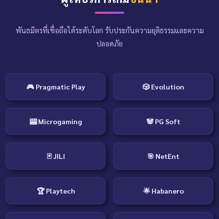
พันธมิตรที่เชื่อถือได้ระดับโลก รับประกันความยุติธรรมและความ
ปลอดภัย
🎮 Pragmatic Play
🎲 Evolution
🎰 Microgaming
🐼 PG Soft
🃏 JILI
🎯 NetEnt
🏆 Playtech
🌟 Habanero