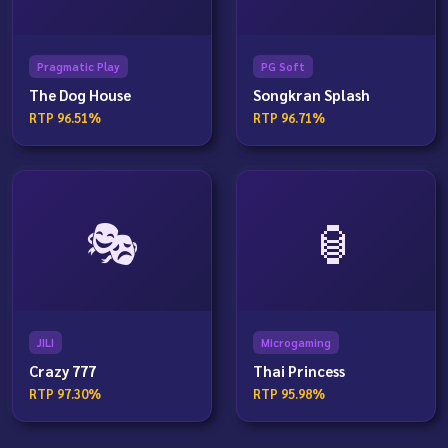
Pragmatic Play
PG Soft
The Dog House
Songkran Splash
RTP 96.51%
RTP 96.71%
🎭
🏮
JILI
Microgaming
Crazy 777
Thai Princess
RTP 97.30%
RTP 95.98%