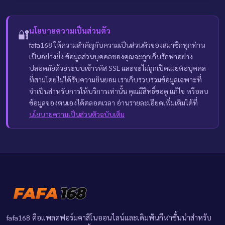
นโยบายความเป็นส่วนตัว
🔐
fafa168 ให้ความสำคัญกับความเป็นส่วนตัวของสมาชิกทุกท่าน
เป็นอย่างยิ่ง ข้อมูลส่วนบุคคลของคุณจะถูกเก็บรักษาอย่าง
ปลอดภัยด้วยระบบเข้ารหัส SSL และจะไม่ถูกเปิดเผยต่อบุคคล
ที่สามโดยไม่ได้รับความยินยอม เราเก็บรวบรวมข้อมูลเฉพาะที่
จำเป็นสำหรับการให้บริการเท่านั้น คุณมีสิทธิ์ขอดู แก้ไข หรือลบ
ข้อมูลของตนเองได้ตลอดเวลา อ่านรายละเอียดเพิ่มเติมได้ที่
นโยบายความเป็นส่วนตัวฉบับเต็ม
fafa168 คือแพลตฟอร์มคาสิโนออนไลน์และเดิมพันกีฬาชั้นนำสำหรับ