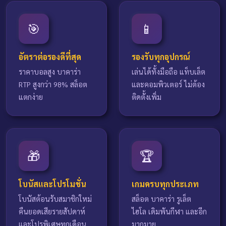
🎯
📱
อัตราต่อรองดีที่สุด
รองรับทุกอุปกรณ์
ราคาบอลสูง บาคาร่า
เล่นได้ทั้งมือถือ แท็บเล็ต
RTP สูงกว่า 98% สล็อต
และคอมพิวเตอร์ ไม่ต้อง
แตกง่าย
ติดตั้งเพิ่ม
🎁
🏆
โบนัสและโปรโมชั่น
เกมครบทุกประเภท
โบนัสต้อนรับสมาชิกใหม่
สล็อต บาคาร่า รูเล็ต
คืนยอดเสียรายสัปดาห์
ไฮโล เดิมพันกีฬา และอีก
และโปรพิเศษทุกเดือน
มากมาย