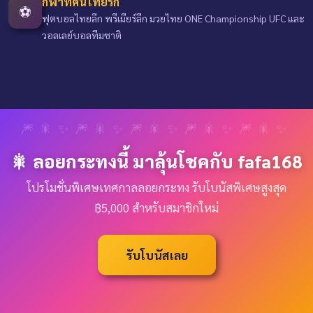
กีฬาที่คนไทยรัก
⚽
ฟุตบอลไทยลีก พรีเมียร์ลีก มวยไทย ONE Championship UFC และ
วอลเลย์บอลทีมชาติ
🎇 ลอยกระทงนี้ มาลุ้นโชคกับ fafa168
โปรโมชั่นพิเศษเทศกาลลอยกระทง รับโบนัสพิเศษสูงสุด
฿5,000 สำหรับสมาชิกใหม่
รับโบนัสเลย