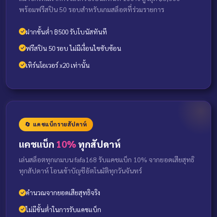
พร้อมฟรีสปิน 50 รอบสำหรับเกมสล็อตที่ร่วมรายการ
ฝากขั้นต่ำ ฿500 รับโบนัสทันที
ฟรีสปิน 50 รอบ ไม่มีเงื่อนไขซับซ้อน
เทิร์นโอเวอร์ x20 เท่านั้น
🔄 แคชแบ็กรายสัปดาห์
แคชแบ็ก
10%
ทุกสัปดาห์
เล่นสล็อตทุกเกมบน fafa168 รับแคชแบ็ก 10% จากยอดเสียสุทธิ
ทุกสัปดาห์ โอนเข้าบัญชีอัตโนมัติทุกวันจันทร์
คำนวณจากยอดเสียสุทธิจริง
ไม่มีขั้นต่ำในการรับแคชแบ็ก