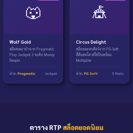
🐺
🎪
Wolf Gold
Circus Delight
สล็อตหมาป่าจาก Pragmatic
สล็อตละครสัตว์จาก PG Soft
Play Jackpot 3 ระดับ Money
สีสันสดใส ฟรีสปินพร้อม
Respin
Multiplier
ค่าย:
Pragmatic
Jackpot
ค่าย:
PG Soft
5 Reels
ตาราง RTP
สล็อตยอดนิยม