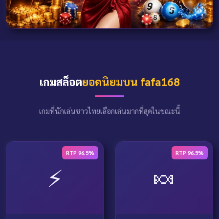
เกมสล็อต
ยอดนิยมบน fafa168
เกมที่นักเล่นชาวไทยเลือกเล่นมากที่สุดในขณะนี้
RTP 96.5%
RTP 96.5%
⚡
🍬