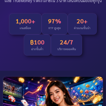
และ TrueMoney รวดเร็วภายใน 3 นาที เล่นได้บนมือถือทุกรุ่น
1,000+
97%
20+
เกมสล็อต
RTP สูงสุด
ค่ายเกมชั้นนำ
฿100
24/7
ฝากขั้นต่ำ
บริการตลอดคืน