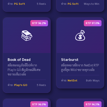
ค่าย:
PG Soft
5 Reels
ค่าย:
PG Soft
Ways to Win
RTP 96.2%
RTP 97.0%
📚
💰
Book of Dead
Starburst
สล็อตผจญภัยอียิปต์จาก
สล็อตคลาสสิกจาก NetEnt RTP
Play'n GO สัญลักษณ์พิเศษ
สูงที่สุด Wild ขยายทุกวงล้อ
ขยายเต็มวงล้อ
ค่าย:
NetEnt
Both Ways
ค่าย:
Play'n GO
5 Reels
RTP 96.0%
RTP 96.3%