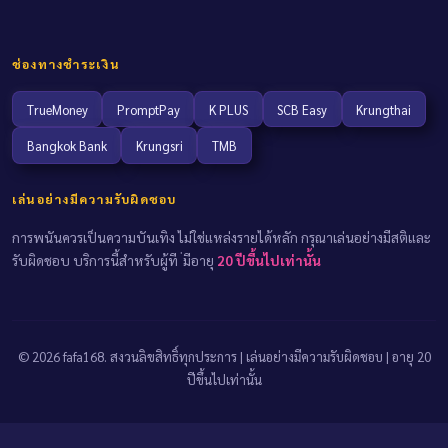
ช่องทางชำระเงิน
TrueMoney
PromptPay
K PLUS
SCB Easy
Krungthai
Bangkok Bank
Krungsri
TMB
เล่นอย่างมีความรับผิดชอบ
การพนันควรเป็นความบันเทิง ไม่ใช่แหล่งรายได้หลัก กรุณาเล่นอย่างมีสติและ
รับผิดชอบ บริการนี้สำหรับผู้ที ่มีอายุ
20 ปีขึ้นไปเท่านั้น
© 2026 fafa168. สงวนลิขสิทธิ์ทุกประการ | เล่นอย่างมีความรับผิดชอบ | อายุ 20
ปีขึ้นไปเท่านั้น