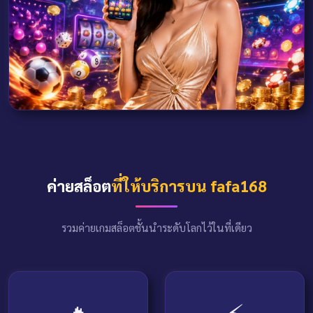
ค่ายสล็อต
ที่ให้บริการบน fafa168
รวมค่ายเกมสล็อตชั้นนำระดับโลกไว้ในที่เดียว
🔥
⚡