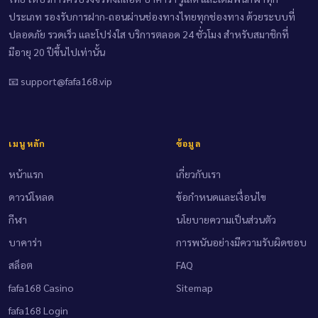
ประเภท รองรับการฝาก-ถอนผ่านช่องทางไทยทุกช่องทาง ด้วยระบบที่
ปลอดภัย รวดเร็ว และโปร่งใส บริการตลอด 24 ชั่วโมง สำหรับสมาชิกที่
มีอายุ 20 ปีขึ้นไปเท่านั้น
📧
support@fafa168.vip
เมนูหลัก
ข้อมูล
หน้าแรก
เกี่ยวกับเรา
ดาวน์โหลด
ข้อกำหนดและเงื่อนไข
กีฬา
นโยบายความเป็นส่วนตัว
บาคาร่า
การพนันอย่างมีความรับผิดชอบ
สล็อต
FAQ
fafa168 Casino
Sitemap
fafa168 Login