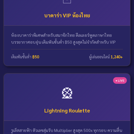
บาคาร่า VIP ห้องไทย
ห้องบาคาร่าพิเศษสำหรับสมาชิกไทย ดีลเลอร์พูดภาษาไทย
บรรยากาศอบอุ่น เดิมพันขั้นต่ำ ฿50 สูงสุดไม่จำกัดสำหรับ VIP
เดิมพันขั้นต่ำ
฿50
ผู้เล่นออนไลน์
1,240+
● LIVE
🎡
Lightning Roulette
รูเล็ตสายฟ้า ตัวเลขสุ่มรับ Multiplier สูงสุด 500x ทุกรอบ ความตื่น