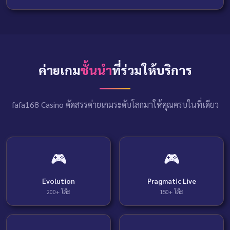
ค่ายเกม
ชั้นนำ
ที่ร่วมให้บริการ
fafa168 Casino คัดสรรค่ายเกมระดับโลกมาให้คุณครบในที่เดียว
🎮
🎮
Evolution
Pragmatic Live
200+ โต๊ะ
150+ โต๊ะ