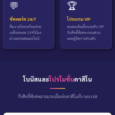
💬
🏆
ซัพพอร์ต 24/7
โปรแกรม VIP
ทีมงานไทยพร้อมช่วย
สะสมแต้มเลื่อนระดับ VIP
เหลือตลอด 24 ชั่วโมง
รับสิทธิ์พิเศษ ถอนด่วน
ผ่านแชทสดและไลน์
และผู้จัดการส่วนตัว
โบนัสและ
โปรโมชั่น
คาสิโน
รับสิทธิ์พิเศษมากมายเมื่อเล่นคาสิโนกับ fafa168