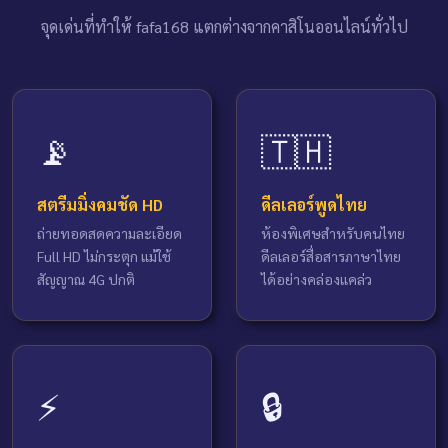
จุดเด่นที่ทำให้ fafa168 แตกต่างจากคาสิโนออนไลน์ทั่วไป
📡
🇹🇭
สตรีมมิ่งคมชัด HD
ดีลเลอร์พูดไทย
ถ่ายทอดสดความละเอียด
ห้องพิเศษสำหรับคนไทย
Full HD ไม่กระตุก แม้ใช้
ดีลเลอร์สื่อสารภาษาไทย
สัญญาณ 4G ปกติ
ได้อย่างคล่องแคล่ว
⚡
🔒