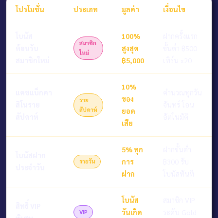
โปรโมชั่น
ประเภท
มูลค่า
เงื่อนไข
โบนัส
100%
ฝากครั้งแรก
สมาชิก
ต้อนรับ
สูงสุด
ขั้นต่ำ ฿500
ใหม่
สมาชิกใหม่
฿5,000
เทิร์น x20
10%
แคชแบ็กคา
คำนวณทุกวัน
ของ
ราย
สิโนราย
จันทร์ โอน
สัปดาห์
ยอด
สัปดาห์
อัตโนมัติ
เสีย
5% ทุก
ฝากขั้นต่ำ
โบนัสฝาก
การ
฿300 รับ
รายวัน
ประจำวัน
ฝาก
โบนัสทันที
โบนัส
สมาชิก VIP
สิทธิ์ VIP
วันเกิด
ระดับ Gold
VIP
พิเศษ