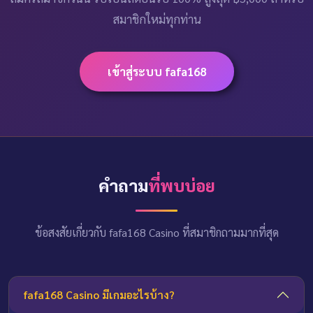
สมาชิกใหม่ทุกท่าน
เข้าสู่ระบบ fafa168
คำถาม
ที่พบบ่อย
ข้อสงสัยเกี่ยวกับ fafa168 Casino ที่สมาชิกถามมากที่สุด
fafa168 Casino มีเกมอะไรบ้าง?