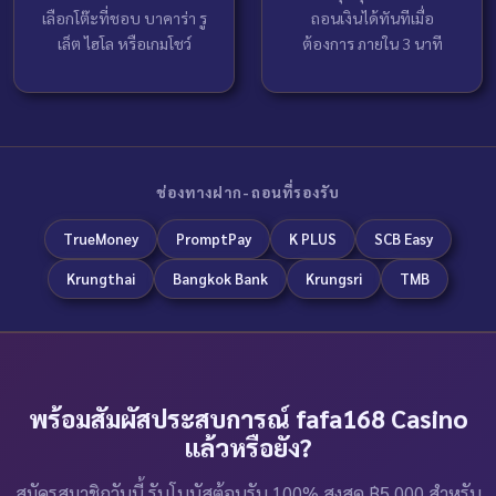
เลือกโต๊ะที่ชอบ บาคาร่า รู
ถอนเงินได้ทันทีเมื่อ
เล็ต ไฮโล หรือเกมโชว์
ต้องการ ภายใน 3 นาที
ช่องทางฝาก-ถอนที่รองรับ
TrueMoney
PromptPay
K PLUS
SCB Easy
Krungthai
Bangkok Bank
Krungsri
TMB
พร้อมสัมผัสประสบการณ์ fafa168 Casino
แล้วหรือยัง?
สมัครสมาชิกวันนี้ รับโบนัสต้อนรับ 100% สูงสุด ฿5,000 สำหรับ