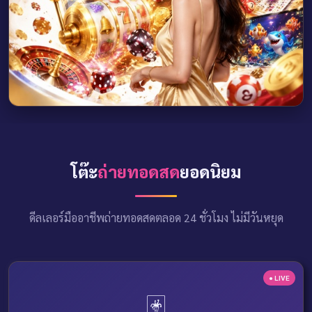
โต๊ะ
ถ่ายทอดสด
ยอดนิยม
ดีลเลอร์มืออาชีพถ่ายทอดสดตลอด 24 ชั่วโมง ไม่มีวันหยุด
● LIVE
🃏