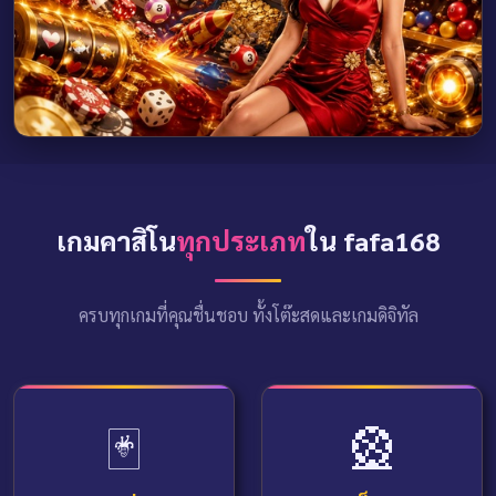
เกมคาสิโน
ทุกประเภท
ใน fafa168
ครบทุกเกมที่คุณชื่นชอบ ทั้งโต๊ะสดและเกมดิจิทัล
🃏
🎡