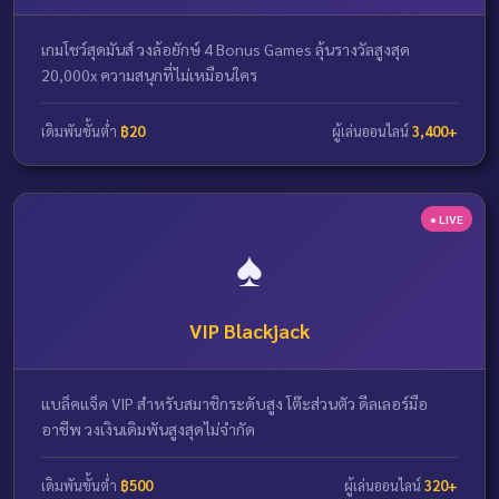
เกมโชว์สุดมันส์ วงล้อยักษ์ 4 Bonus Games ลุ้นรางวัลสูงสุด
20,000x ความสนุกที่ไม่เหมือนใคร
เดิมพันขั้นต่ำ
฿20
ผู้เล่นออนไลน์
3,400+
● LIVE
♠️
VIP Blackjack
แบล็คแจ็ค VIP สำหรับสมาชิกระดับสูง โต๊ะส่วนตัว ดีลเลอร์มือ
อาชีพ วงเงินเดิมพันสูงสุดไม่จำกัด
เดิมพันขั้นต่ำ
฿500
ผู้เล่นออนไลน์
320+