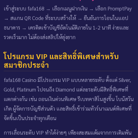
เข้าสู่ระบบ fafa168 → เลือกเมนูฝากเงิน → เลือก PromptPay
→ สแกน QR Code ที่ระบบสร้างให้ → ยืนยันการโอนในแอป
ธนาคาร → เครดิตเข้าบัญชีอัตโนมัติภายใน 1-2 นาที ง่ายและ
รวดเร็วมาก ไม่ต้องส่งสลิปให้ยุ่งยาก
โปรแกรม VIP และสิทธิ์พิเศษสำหรับ
สมาชิกประจำ
fafa168 Casino มีโปรแกรม VIP แบบหลายระดับ ตั้งแต่ Silver,
Gold, Platinum ไปจนถึง Diamond แต่ละระดับมีสิทธิ์พิเศษที่
แตกต่างกัน เช่น ถอนเงินด่วนพิเศษ รีเบทคาสิโนสูงขึ้น โบนัสวัน
เกิด ผู้จัดการบัญชีส่วนตัว และสิทธิ์เข้าร่วมทัวร์นาเมนต์พิเศษที่
จัดขึ้นเป็นประจำทุกเดือน
การเลื่อนระดับ VIP ทำได้ง่ายๆ เพียงสะสมแต้มจากการเดิมพัน