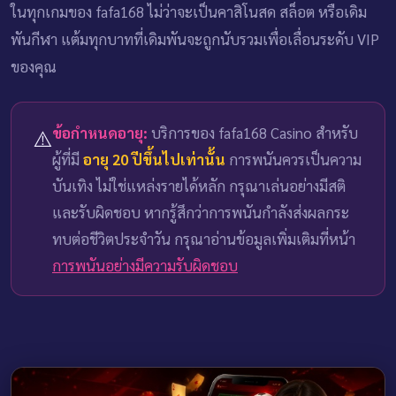
ในทุกเกมของ fafa168 ไม่ว่าจะเป็นคาสิโนสด สล็อต หรือเดิม
พันกีฬา แต้มทุกบาทที่เดิมพันจะถูกนับรวมเพื่อเลื่อนระดับ VIP
ของคุณ
ข้อกำหนดอายุ:
บริการของ fafa168 Casino สำหรับ
⚠️
ผู้ที่มี
อายุ 20 ปีขึ้นไปเท่านั้น
การพนันควรเป็นความ
บันเทิง ไม่ใช่แหล่งรายได้หลัก กรุณาเล่นอย่างมีสติ
และรับผิดชอบ หากรู้สึกว่าการพนันกำลังส่งผลกระ
ทบต่อชีวิตประจำวัน กรุณาอ่านข้อมูลเพิ่มเติมที่หน้า
การพนันอย่างมีความรับผิดชอบ