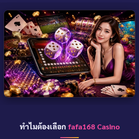
ทำไมต้องเลือก
fafa168 Casino