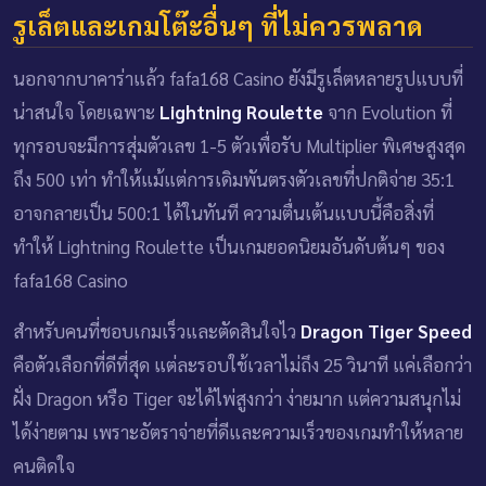
รูเล็ตและเกมโต๊ะอื่นๆ ที่ไม่ควรพลาด
นอกจากบาคาร่าแล้ว fafa168 Casino ยังมีรูเล็ตหลายรูปแบบที่
น่าสนใจ โดยเฉพาะ
Lightning Roulette
จาก Evolution ที่
ทุกรอบจะมีการสุ่มตัวเลข 1-5 ตัวเพื่อรับ Multiplier พิเศษสูงสุด
ถึง 500 เท่า ทำให้แม้แต่การเดิมพันตรงตัวเลขที่ปกติจ่าย 35:1
อาจกลายเป็น 500:1 ได้ในทันที ความตื่นเต้นแบบนี้คือสิ่งที่
ทำให้ Lightning Roulette เป็นเกมยอดนิยมอันดับต้นๆ ของ
fafa168 Casino
สำหรับคนที่ชอบเกมเร็วและตัดสินใจไว
Dragon Tiger Speed
คือตัวเลือกที่ดีที่สุด แต่ละรอบใช้เวลาไม่ถึง 25 วินาที แค่เลือกว่า
ฝั่ง Dragon หรือ Tiger จะได้ไพ่สูงกว่า ง่ายมาก แต่ความสนุกไม่
ได้ง่ายตาม เพราะอัตราจ่ายที่ดีและความเร็วของเกมทำให้หลาย
คนติดใจ